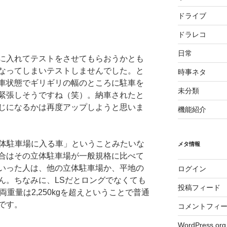
ドライブ
ドラレコ
日常
に入れてテストをさせてもらおうかとも
なってしまいテストしませんでした。と
時事ネタ
車状態でギリギリの幅のところに駐車を
未分類
緊張しそうですね（笑）。納車されたと
じになるかは再度アップしようと思いま
機能紹介
「立体駐車場に入る車」ということみたいな
メタ情報
合はその立体駐車場が一般規格に比べて
いった人は、他の立体駐車場か、平地の
ログイン
ん。ちなみに、LSだとロングでなくても
投稿フィード
両重量は2,250kgを超えということで普通
です。
コメントフィ
WordPress.org