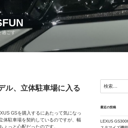
SFUN
を過ごす
検
16モデル、立体駐車場に入る
索:
最近の投稿
XUS GSを購入するにあたって気になっ
立体駐車場を契約しているのですが、幅
LEXUS GS
ちょっと心配だったのです。
スタマイズ機