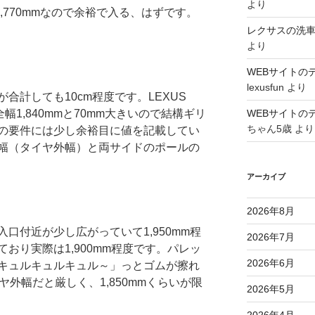
より
,770mmなので余裕で入る、はずです。
レクサスの洗
より
WEBサイトの
lexusfun
より
合計しても10cm程度です。LEXUS
デルは全幅1,840mmと70mm大きいので結構ギリ
WEBサイトの
ちゃん5歳
より
の要件には少し余裕目に値を記載してい
幅（タイヤ外幅）と両サイドのポールの
アーカイブ
2026年8月
口付近が少し広がっていて1,950mm程
2026年7月
おり実際は1,900mm程度です。パレッ
2026年6月
キュルキュルキュル～」っとゴムが擦れ
イヤ外幅だと厳しく、1,850mmくらいが限
2026年5月