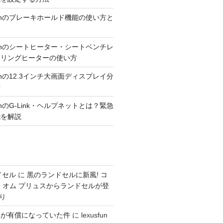
300hのブレーキホールド機能の使い方と
300hのシートヒーター・シートベンチレ
アリングヒーターの使い方
300hの12.3インチ大画面ディスプレイ分
術
00hのG-Link・ヘルプネットとは？緊急
能を解説
ドセル
に
黒のランドセルに新風! コ
 オム プリュスからランドセルが登
り
車が有償になっていた件
に
lexusfun