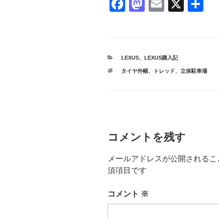
F
M
E
X
共
a
a
m
有
c
st
ail
e
o
カ
LEXUS
、
LEXUS購入記
b
d
テ
タ
タイヤ外幅
、
トレッド
、
立体駐車場
ゴ
o
o
グ
リ
ー
o
n
k
コメントを残す
メールアドレスが公開されるこ
須項目です
コメント
※