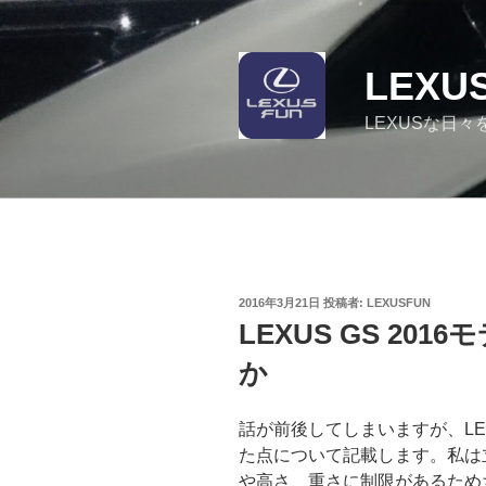
コ
ン
テ
LEXU
ン
ツ
LEXUSな日々
へ
ス
キ
ッ
プ
投
2016年3月21日
投稿者:
LEXUSFUN
稿
LEXUS GS 20
日:
か
話が前後してしまいますが、LE
た点について記載します。私は
や高さ、重さに制限があるため