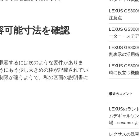
LEXUS GS
注意点
容可能寸法を確認
LEXUS GS
ーター・ステ
LEXUS GS
割表示の活用
収容するには次のような要件がありま
LEXUS GS3
うにもう少し大きめの枠が記載されてい
時に役立つ機
制限が違うようで、私の区画の説明書に
最近のコメント
LEXUSのラン
ムデギャルソン
場 - sesame
よ
レクサスの洗