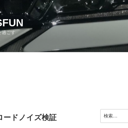
SFUN
を過ごす
検
hのロードノイズ検証
索: