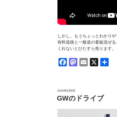
しかし、もうちょっとわかりや
有料道路と一般道の看板混ぜる
くれないとひたすら焦ります。
F
M
E
X
共
a
a
m
有
c
st
ail
e
o
投
2016年5月8日
b
d
稿
GWのドライブ
日:
o
o
o
n