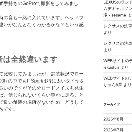
LEXUSのラン
手持ちのGoProで撮影をしてみまし
ムデギャルソン
場 - sesame
よ
時の音も一緒に入れています。ヘッドフ
違いがなんとなくわかるかな？という感
レクサスの洗
より
レクサスの洗
より
音は全然違います
WEBサイトの
lexusfun
より
て比較してみましたが、舗装状況でロー
WEBサイトの
h の中でもF Sportは特に太いタイヤを
ちゃん5歳
より
良いのですがその分ロードノイズも発生
ば、信じられないくらい静かに走ること
で良い舗装の場所がないため、どうして
アーカイブ
ちです。
2026年8月
2026年7月