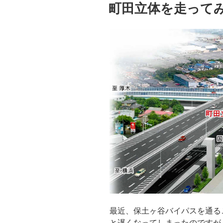
b
d
稿
町田立体を走って
日:
o
o
o
n
k
最近、保土ヶ谷バイパスを通る
と遅くなってしまったのですが