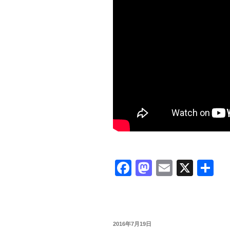
F
M
E
X
共
a
a
m
有
c
st
ail
e
o
投
2016年7月19日