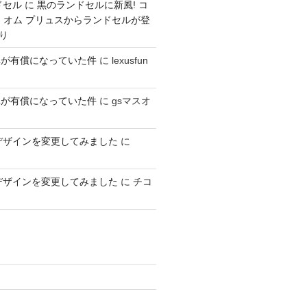
ドセル
に
黒のランドセルに新風! コ
 オム プリュスからランドセルが登
り
車が有償になっていた件
に
lexusfun
車が有償になっていた件
に
gsマスオ
デザインを変更してみました
に
デザインを変更してみました
に
チコ