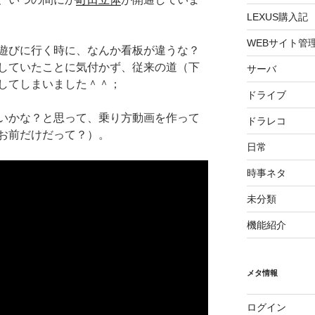
LEXUS購入記
WEBサイト管
遊びに行く時に、なんか看板が違うな？
していたことに気付かず、従来の道（下
サーバ
してしまいました＾＾；
ドライブ
いかな？と思って、乗り方動画を作って
ドラレコ
お前だけだって？）。
日常
時事ネタ
未分類
機能紹介
メタ情報
ログイン