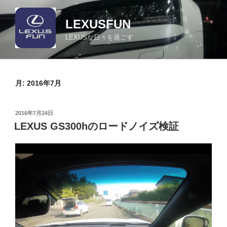
コ
ン
LEXUSFUN
テ
LEXUSな日々を過ごす
ン
ツ
へ
ス
月:
2016年7月
キ
ッ
投
2016年7月24日
プ
稿
LEXUS GS300hのロードノイズ検証
日: