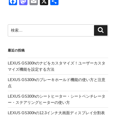
F
M
E
X
共
a
a
m
有
c
st
ail
e
o
検
検
b
d
索
索:
o
o
o
n
最近の投稿
k
LEXUS GS300hのナビをカスタマイズ！ユーザーカスタ
マイズ機能を設定する方法
LEXUS GS300hのブレーキホールド機能の使い方と注意
点
LEXUS GS300hのシートヒーター・シートベンチレータ
ー・ステアリングヒーターの使い方
LEXUS GS300hの12.3インチ大画面ディスプレイ分割表