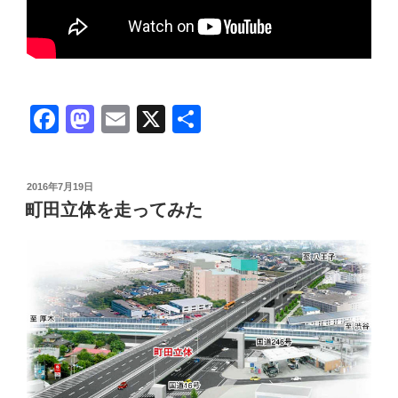
F
M
E
X
共
a
a
m
有
c
st
ail
投
2016年7月19日
e
o
稿
町田立体を走ってみた
日:
b
d
o
o
o
n
k