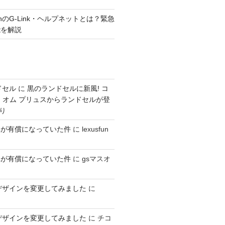
術
00hのG-Link・ヘルプネットとは？緊急
能を解説
ドセル
に
黒のランドセルに新風! コ
 オム プリュスからランドセルが登
り
車が有償になっていた件
に
lexusfun
車が有償になっていた件
に
gsマスオ
デザインを変更してみました
に
デザインを変更してみました
に
チコ