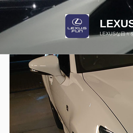
コ
ン
テ
LEXU
ン
ツ
LEXUSな日々
へ
ス
キ
ッ
プ