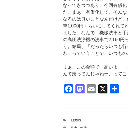
なってきつつあり、今回有償化
た。まぁ、有償化して、そんな
なるのは良いことなんだけど、
車1,000円くらいにしてくれ
ました。なんで、機械洗車と手
の高圧洗浄機の洗車で2,160
り。結局、「だったらいつも行
わ」っていうことで、いつもの1
まぁ、この金額で「高いよ！」
んて乗ってんじゃねー、ってこ
F
M
E
X
共
a
a
m
有
c
st
ail
e
o
カ
LEXUS
b
d
テ
タ