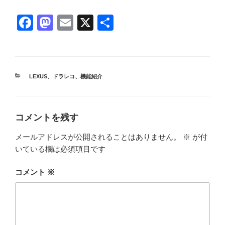
F
M
E
X
共
a
a
m
有
c
st
ail
e
o
カ
LEXUS
、
ドラレコ
、
機能紹介
b
d
テ
ゴ
o
o
リ
ー
o
n
コメントを残す
k
メールアドレスが公開されることはありません。
※
が付
いている欄は必須項目です
コメント
※