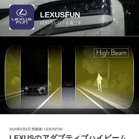
コ
ン
LEXUSFUN
テ
LEXUSな日々を過ごす
ン
ツ
へ
ス
キ
ッ
プ
投
2016年5月6日
投稿者:
LEXUSFUN
稿
LEXUSのアダプティブハイビーム