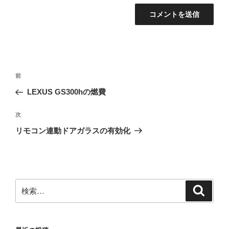
投
前
前
稿
の
LEXUS GS300hの燃費
ナ
投
ビ
稿
次
次
ゲ
の
リモコン連動ドアガラスの有効化
投
ー
稿
シ
ョ
ン
検
検
索
索: