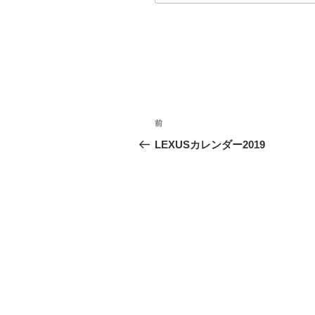
投
前
前
稿
の
LEXUSカレンダー2019
投
ナ
稿
ビ
ゲ
ー
シ
ョ