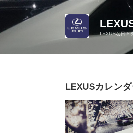
コ
ン
テ
LEXU
ン
ツ
LEXUSな日々
へ
ス
キ
ッ
プ
LEXUSカレンダー