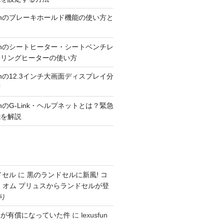
300hのブレーキホールド機能の使い方と
300hのシートヒーター・シートベンチレ
アリングヒーターの使い方
300hの12.3インチ大画面ディスプレイ分
術
00hのG-Link・ヘルプネットとは？緊急
能を解説
ドセル
に
黒のランドセルに新風! コ
 オム プリュスからランドセルが登
り
車が有償になっていた件
に
lexusfun