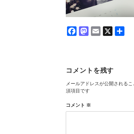
F
M
E
X
共
a
a
m
有
c
st
ail
e
o
b
d
コメントを残す
o
o
メールアドレスが公開されるこ
o
n
須項目です
k
コメント
※