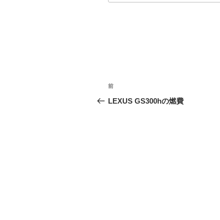
投
前
前
稿
の
LEXUS GS300hの燃費
投
ナ
稿
ビ
ゲ
ー
シ
ョ