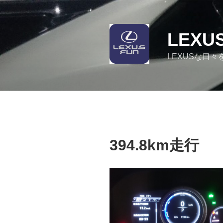
コ
ン
テ
LEXU
ン
ツ
LEXUSな日々
へ
ス
キ
ッ
プ
394.8km走行