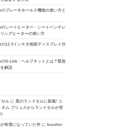
300hのブレーキホールド機能の使い方と
300hのシートヒーター・シートベンチレ
アリングヒーターの使い方
300hの12.3インチ大画面ディスプレイ分
術
00hのG-Link・ヘルプネットとは？緊急
能を解説
ドセル
に
黒のランドセルに新風! コ
 オム プリュスからランドセルが登
り
車が有償になっていた件
に
lexusfun