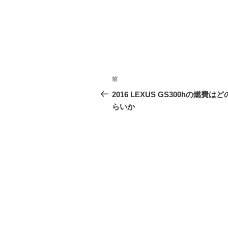
投
前
前
稿
の
2016 LEXUS GS300hの燃費は
投
らいか
ナ
稿
ビ
ゲ
ー
シ
ョ
ン