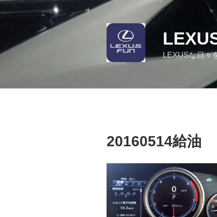
コ
ン
テ
LEXU
ン
ツ
LEXUSな日々
へ
ス
キ
ッ
プ
20160514給油