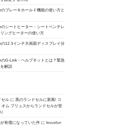
300hのブレーキホールド機能の使い方と
300hのシートヒーター・シートベンチレ
アリングヒーターの使い方
300hの12.3インチ大画面ディスプレイ分
術
00hのG-Link・ヘルプネットとは？緊急
能を解説
ドセル
に
黒のランドセルに新風! コ
 オム プリュスからランドセルが登
り
車が有償になっていた件
に
lexusfun