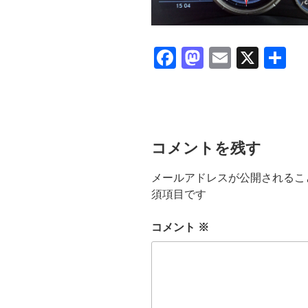
F
M
E
X
共
a
a
m
有
c
st
ail
e
o
b
d
コメントを残す
o
o
メールアドレスが公開されるこ
o
n
須項目です
k
コメント
※