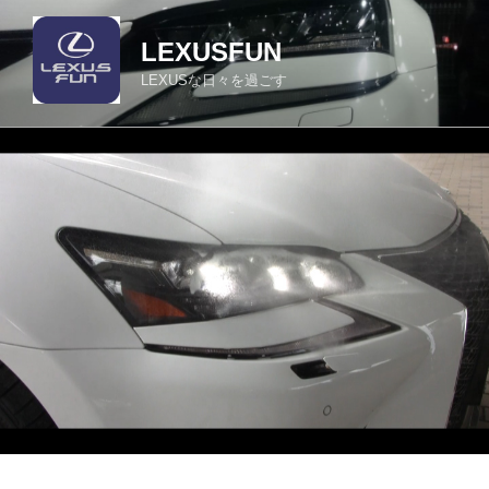
コ
ン
LEXUSFUN
テ
LEXUSな日々を過ごす
ン
ツ
へ
ス
キ
ッ
プ