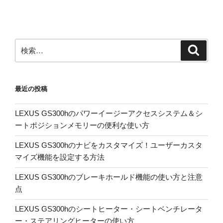
投
ー
稿
シ
ョ
ン
検
検
索
索:
最近の投稿
LEXUS GS300hのパワーイージーアクセスシステム＆シ
ートポジションメモリーの便利な使い方
LEXUS GS300hのナビをカスタマイズ！ユーザーカスタ
マイズ機能を設定する方法
LEXUS GS300hのブレーキホールド機能の使い方と注意
点
LEXUS GS300hのシートヒーター・シートベンチレータ
ー・ステアリングヒーターの使い方