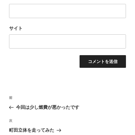
サイト
投
前
前
稿
の
今回は少し燃費が悪かったです
ナ
投
ビ
稿
次
次
ゲ
の
町田立体を走ってみた