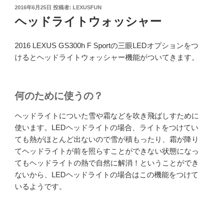
投
2016年6月25日
投稿者:
LEXUSFUN
稿
ヘッドライトウォッシャー
日:
2016 LEXUS GS300h F Sportの三眼LEDオプションをつ
けるとヘッドライトウォッシャー機能がついてきます。
何のために使うの？
ヘッドライトについた雪や霜などを吹き飛ばしすために
使います。LEDヘッドライトの場合、ライトをつけてい
ても熱がほとんど出ないので雪が積もったり、霜が降り
てヘッドライトが前を照らすことができない状態になっ
てもヘッドライトの熱で自然に解消！ということができ
ないから、LEDヘッドライトの場合はこの機能をつけて
いるようです。