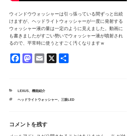
ウィンドウウォッシャーは引っ張っている間ずっと出続
けますが、ヘッドライトウォッシャーが一度に発射する
ウォッシャー液の量は一定のように見えました。動画に
も書きましたがすごい勢いでウォッシャー液が噴射され
るので、平常時に使うとすごく汚くなりますｗ
F
M
E
X
共
a
a
m
有
c
st
ail
e
o
カ
LEXUS
、
機能紹介
b
d
テ
タ
ヘッドライトウォッシャー
、
三眼LED
ゴ
o
o
グ
リ
ー
o
n
k
コメントを残す