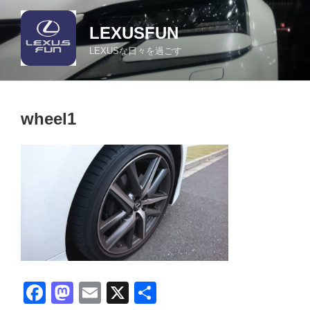
コ
ン
LEXUSFUN
テ
LEXUSな日々を過ごす
ン
ツ
へ
ス
wheel1
キ
ッ
プ
F
M
E
X
共