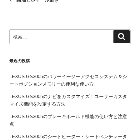
ナ
投
ビ
稿
ゲ
ー
検
検
シ
索
索:
ョ
ン
最近の投稿
LEXUS GS300hのパワーイージーアクセスシステム＆シ
ートポジションメモリーの便利な使い方
LEXUS GS300hのナビをカスタマイズ！ユーザーカスタ
マイズ機能を設定する方法
LEXUS GS300hのブレーキホールド機能の使い方と注意
点
LEXUS GS300hのシートヒーター・シートベンチレータ