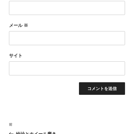
メール
※
サイト
投
前
前
稿
の
給油とホイール磨き