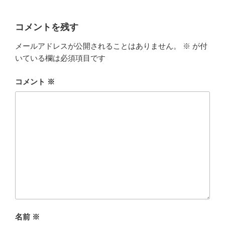
a
a
m
有
c
st
ail
コメントを残す
e
o
メールアドレスが公開されることはありません。
※
が付
b
d
いている欄は必須項目です
o
o
o
n
コメント
※
k
名前
※