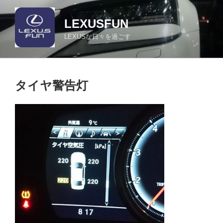
コ
ン
LEXUSFUN
テ
LEXUSな日々を過ごす
ン
ツ
へ
ス
タイヤ警告灯
キ
ッ
プ