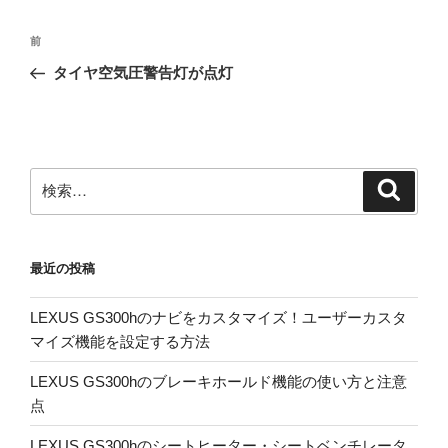
投
前
前
稿
の
タイヤ空気圧警告灯が点灯
ナ
投
ビ
稿
ゲ
ー
検
検
シ
索
索:
ョ
ン
最近の投稿
LEXUS GS300hのナビをカスタマイズ！ユーザーカスタ
マイズ機能を設定する方法
LEXUS GS300hのブレーキホールド機能の使い方と注意
点
LEXUS GS300hのシートヒーター・シートベンチレータ