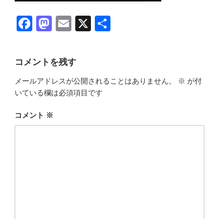
F
M
E
X
共
a
a
m
有
c
st
ail
コメントを残す
e
o
メールアドレスが公開されることはありません。
※
が付
b
d
いている欄は必須項目です
o
o
o
n
コメント
※
k