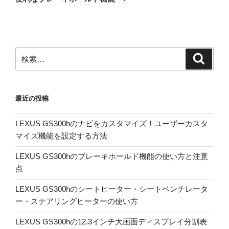
投
ー
稿
シ
ョ
ン
検
検
索
索:
最近の投稿
LEXUS GS300hのナビをカスタマイズ！ユーザーカスタ
マイズ機能を設定する方法
LEXUS GS300hのブレーキホールド機能の使い方と注意
点
LEXUS GS300hのシートヒーター・シートベンチレータ
ー・ステアリングヒーターの使い方
LEXUS GS300hの12.3インチ大画面ディスプレイ分割表