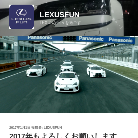
コ
ン
LEXUSFUN
テ
LEXUSな日々を過ごす
ン
ツ
へ
ス
キ
ッ
プ
投
2017年1月1日
投稿者:
LEXUSFUN
稿
2017年もよろしくお願いします