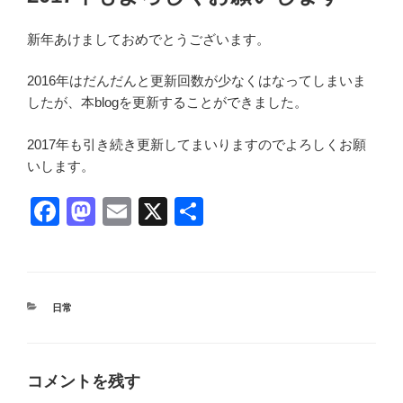
日:
新年あけましておめでとうございます。
2016年はだんだんと更新回数が少なくはなってしまいま
したが、本blogを更新することができました。
2017年も引き続き更新してまいりますのでよろしくお願
いします。
F
M
E
X
共
a
a
m
有
c
st
ail
e
o
カ
日常
b
d
テ
ゴ
o
o
リ
ー
o
n
コメントを残す