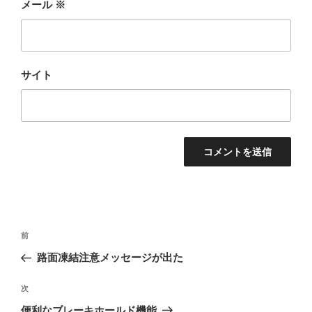
メール
※
サイト
投
前
前
稿
の
路面凍結注意メッセージが出た
ナ
投
ビ
稿
次
次
ゲ
の
便利なブレーキホールド機能