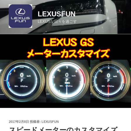
コ
ン
LEXUSFUN
テ
LEXUSな日々を過ごす
ン
ツ
へ
ス
キ
ッ
プ
投
2017年2月8日
投稿者:
LEXUSFUN
稿
スピードメーターのカスタマイズ