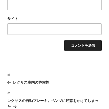
サイト
投
前
前
稿
の
レクサス車内の静粛性
ナ
投
ビ
稿
次
次
ゲ
の
レクサスの自動ブレーキ。ベンツに迷惑をかけてしまっ
投
ー
た