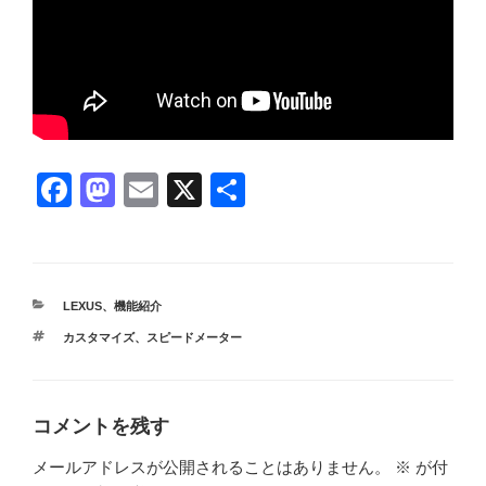
F
M
E
X
共
a
a
m
有
c
st
ail
e
o
カ
LEXUS
、
機能紹介
b
d
テ
タ
カスタマイズ
、
スピードメーター
ゴ
o
o
グ
リ
ー
o
n
k
コメントを残す
メールアドレスが公開されることはありません。
※
が付