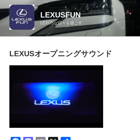
コ
ン
LEXUSFUN
テ
LEXUSな日々を過ごす
ン
ツ
へ
ス
LEXUSオープニングサウンド
キ
ッ
プ