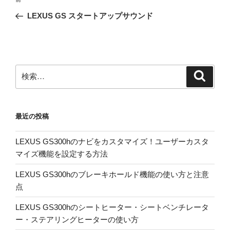
前
稿
の
LEXUS GS スタートアップサウンド
ナ
投
ビ
稿
ゲ
ー
検
検
シ
索
索:
ョ
ン
最近の投稿
LEXUS GS300hのナビをカスタマイズ！ユーザーカスタ
マイズ機能を設定する方法
LEXUS GS300hのブレーキホールド機能の使い方と注意
点
LEXUS GS300hのシートヒーター・シートベンチレータ
ー・ステアリングヒーターの使い方