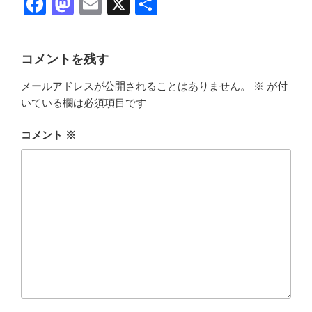
F
M
E
X
共
a
a
m
有
c
st
ail
コメントを残す
e
o
メールアドレスが公開されることはありません。
※
が付
b
d
いている欄は必須項目です
o
o
o
n
コメント
※
k