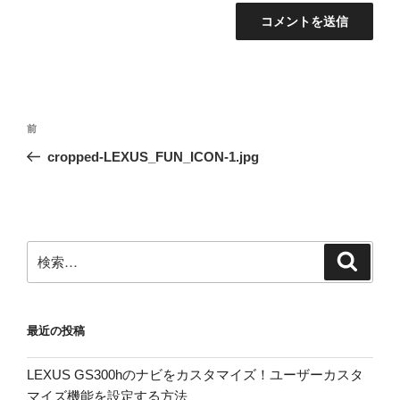
投
前
前
稿
の
cropped-LEXUS_FUN_ICON-1.jpg
ナ
投
ビ
稿
ゲ
ー
検
検
シ
索
索:
ョ
ン
最近の投稿
LEXUS GS300hのナビをカスタマイズ！ユーザーカスタ
マイズ機能を設定する方法