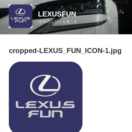
コ
ン
LEXUSFUN
テ
LEXUSな日々を過ごす
ン
ツ
へ
ス
cropped-LEXUS_FUN_ICON-1.jpg
キ
ッ
プ