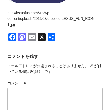
http://lexusfun.com/wp/wp-
content/uploads/2016/03/cropped-LEXUS_FUN_ICON-
1.jpg
F
M
E
X
共
a
a
m
有
c
st
ail
コメントを残す
e
o
メールアドレスが公開されることはありません。
※
が付
b
d
いている欄は必須項目です
o
o
o
n
コメント
※
k