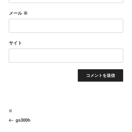
メール
※
サイト
投
前
前
稿
の
gs300h
ナ
投