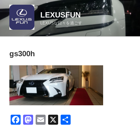
コ
ン
LEXUSFUN
テ
LEXUSな日々を過ごす
ン
ツ
へ
ス
gs300h
キ
ッ
プ
F
M
E
X
共
a
a
m
有
c
st
ail