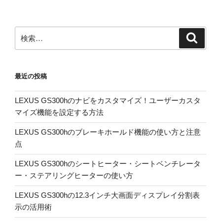
ビ
稿
ゲ
ー
検
検
シ
索
索:
ョ
ン
最近の投稿
LEXUS GS300hのナビをカスタマイズ！ユーザーカスタ
マイズ機能を設定する方法
LEXUS GS300hのブレーキホールド機能の使い方と注意
点
LEXUS GS300hのシートヒーター・シートベンチレータ
ー・ステアリングヒーターの使い方
LEXUS GS300hの12.3インチ大画面ディスプレイ分割表
示の活用術