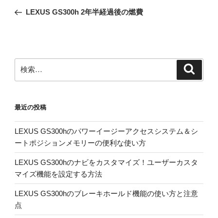
稿
の
LEXUS GS300h 2年半経過後の燃費
ナ
投
ビ
稿
ゲ
ー
検
検
シ
索
索:
ョ
ン
最近の投稿
LEXUS GS300hのパワーイージーアクセスシステム＆シ
ートポジションメモリーの便利な使い方
LEXUS GS300hのナビをカスタマイズ！ユーザーカスタ
マイズ機能を設定する方法
LEXUS GS300hのブレーキホールド機能の使い方と注意
点