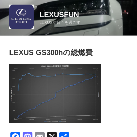
コ
ン
LEXUSFUN
テ
LEXUSな日々を過ごす
ン
ツ
へ
ス
LEXUS GS300hの総燃費
キ
ッ
プ