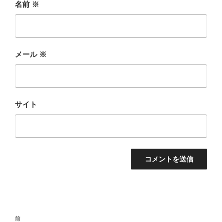
名前
※
メール
※
サイト
投
前
前