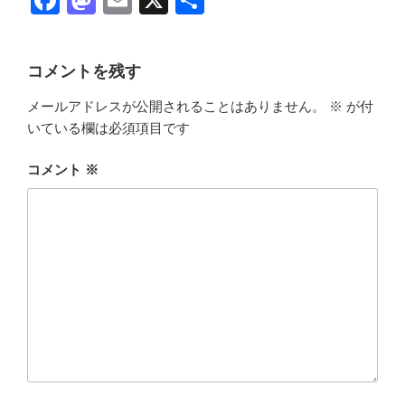
F
M
E
X
共
a
a
m
有
c
st
ail
コメントを残す
e
o
メールアドレスが公開されることはありません。
※
が付
b
d
いている欄は必須項目です
o
o
o
n
コメント
※
k